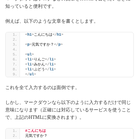
知っていると便利です。
例えば、以下のような文章を書くとします。
<
h1
>
こんにちは
</
h1
>
<
p
>
元気ですか？
</
p
>
<
ul
>
<
li
>
りんご
</
li
>
<
li
>
みかん
</
li
>
<
li
>
ぶどう
</
li
>
</
ul
>
これを全て入力するのは面倒です。
しかし、マークダウンなら以下のように入力するだけで同じ
意味になります（正確には対応しているサービスを使うこと
で、上記のHTMLに変換されます）。
#こんにちは
元気ですか？