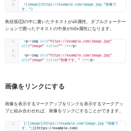
![image](https://example.com/image.jpg "画像で
す。")
角括弧([])の中に書いたテキストがalt属性、ダブルクォーテー
ションで囲ったテキストの中身がtitle属性になります。
<
p
>
<
img
src
=
"https://example.com/image.jpg"
alt
=
"image"
title
=
""
/>
</
p
>
<
p
>
<
img
src
=
"https://example.com/image.jpg"
alt
=
"image"
title
=
"画像です。"
/>
</
p
>
画像をリンクにする
画像を表示するマークアップをリンクを表示するマークアッ
プと組み合わせれば、画像をリンクにすることができます。
[![image](https://example.com/image.jpg "画像で
す。")
](https://example.com)