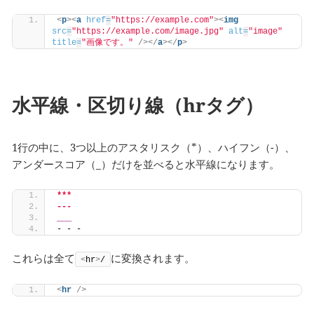
<
p
>
<
a
href
=
"https://example.com"
>
<
img
src
=
"https://example.com/image.jpg"
alt
=
"image"
title
=
"画像です。"
/>
</
a
>
</
p
>
水平線・区切り線（hrタグ）
1行の中に、3つ以上のアスタリスク（*）、ハイフン（-）、
アンダースコア（_）だけを並べると水平線になります。
***
---
___
- - -
これらは全て
に変換されます。
<
hr
>
/
<
hr
/>