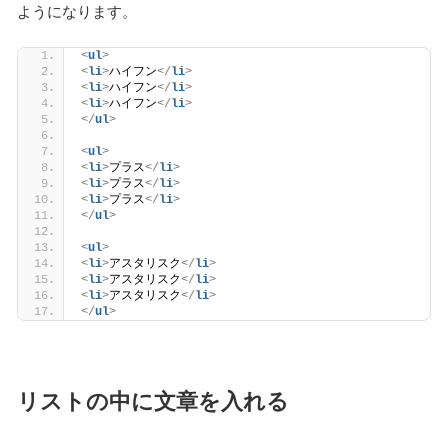
ようになります。
<
ul
>
<
li
>
ハイフン
</
li
>
<
li
>
ハイフン
</
li
>
<
li
>
ハイフン
</
li
>
</
ul
>
<
ul
>
<
li
>
プラス
</
li
>
<
li
>
プラス
</
li
>
<
li
>
プラス
</
li
>
</
ul
>
<
ul
>
<
li
>
アスタリスク
</
li
>
<
li
>
アスタリスク
</
li
>
<
li
>
アスタリスク
</
li
>
</
ul
>
リストの中に文章を入れる