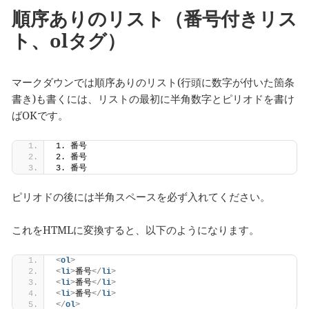
順序ありのリスト（番号付きリス
ト、olタグ）
マークダウンでは順序ありのリスト(行頭に数字が付いた箇条
書き)も書くには、リストの最初に半角数字とピリオドを書け
ばOKです。
1. 番号
2. 番号
3. 番号
ピリオドの後には半角スペースを必ず入れてください。
これをHTMLに変換すると、以下のようになります。
<
ol
>
<
li
>
番号
</
li
>
<
li
>
番号
</
li
>
<
li
>
番号
</
li
>
</
ol
>