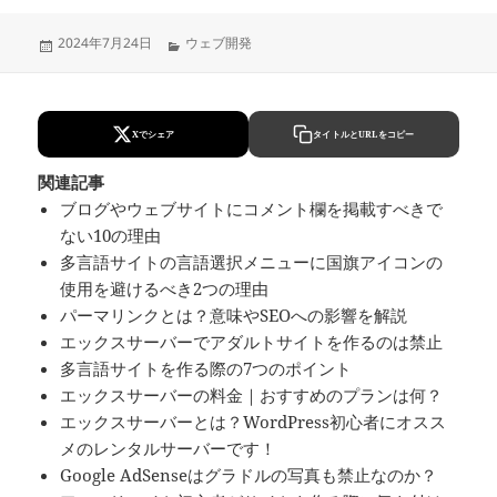
Updated
Categories
2024年7月24日
ウェブ開発
on
Xでシェア
タイトルとURLをコピー
関連記事
ブログやウェブサイトにコメント欄を掲載すべきで
ない10の理由
多言語サイトの言語選択メニューに国旗アイコンの
使用を避けるべき2つの理由
パーマリンクとは？意味やSEOへの影響を解説
エックスサーバーでアダルトサイトを作るのは禁止
多言語サイトを作る際の7つのポイント
エックスサーバーの料金｜おすすめのプランは何？
エックスサーバーとは？WordPress初心者にオスス
メのレンタルサーバーです！
Google AdSenseはグラドルの写真も禁止なのか？