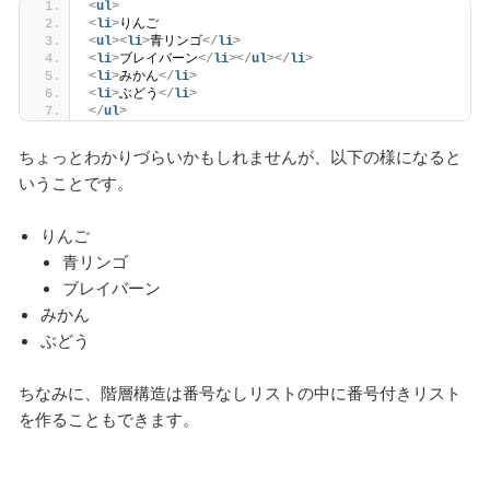
<
ul
>
<
li
>
りんご
<
ul
>
<
li
>
青リンゴ
</
li
>
<
li
>
ブレイバーン
</
li
>
</
ul
>
</
li
>
<
li
>
みかん
</
li
>
<
li
>
ぶどう
</
li
>
</
ul
>
ちょっとわかりづらいかもしれませんが、以下の様になると
いうことです。
りんご
青リンゴ
ブレイバーン
みかん
ぶどう
ちなみに、階層構造は番号なしリストの中に番号付きリスト
を作ることもできます。