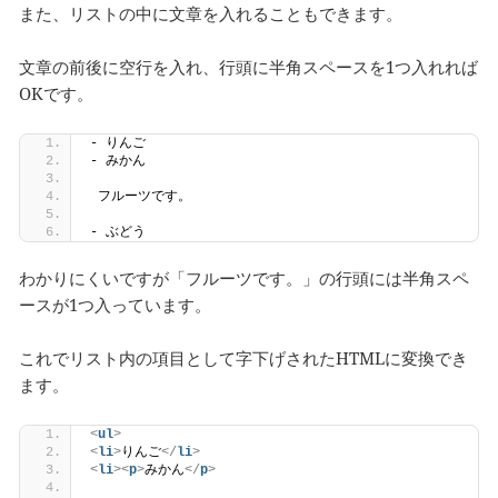
また、リストの中に文章を入れることもできます。
文章の前後に空行を入れ、行頭に半角スペースを1つ入れれば
OKです。
- りんご
- みかん
 フルーツです。
- ぶどう
わかりにくいですが「フルーツです。」の行頭には半角スペ
ースが1つ入っています。
これでリスト内の項目として字下げされたHTMLに変換でき
ます。
<
ul
>
<
li
>
りんご
</
li
>
<
li
>
<
p
>
みかん
</
p
>