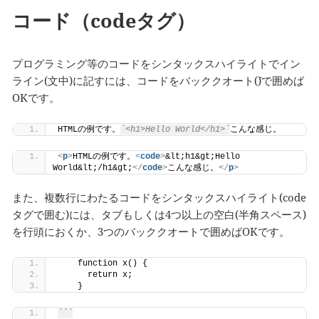
コード（codeタグ）
プログラミング等のコードをシンタックスハイライトでイン
ライン(文中)に記すには、コードをバッククオート(`)で囲めば
OKです。
HTMLの例です。
`<h1>Hello World</h1>`
こんな感じ。
<
p
>
HTMLの例です。
<
code
>
&lt;h1&gt;Hello 
World&lt;/h1&gt;
</
code
>
こんな感じ。
</
p
>
また、複数行にわたるコードをシンタックスハイライト(code
タグで囲む)には、タブもしくは4つ以上の空白(半角スペース)
を行頭におくか、3つのバッククオートで囲めばOKです。
    function x() {
      return x;
    }
```