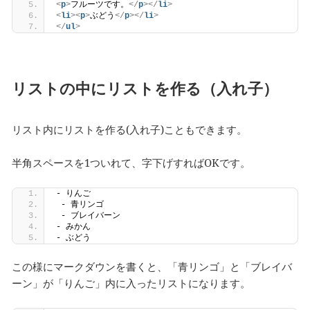
<
p
>
フルーツです。
</
p
>
</
li
>
<
li
>
<
p
>
ぶどう
</
p
>
</
li
>
</
ul
>
リストの中にリストを作る（入れ子）
リスト内にリストを作る(入れ子)こともできます。
半角スペースを1ついれて、字下げすればOKです。
- りんご
 - 青リンゴ
 - ブレイバーン
- みかん
- ぶどう
この様にマークダウンを書くと、「青リンゴ」と「ブレイバ
ーン」が「りんご」内に入ったリストになります。