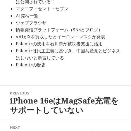
は公開されている！
マグニフィセント・セブン
AI銘柄一覧
ウェブブラウザ
情報発信プラットフォーム（SNSとブログ）
xAIがXを買収したとイーロン・マスクが発表
Palantirの技術を石川県が被災者支援に活用
Palantirは民主主義に基づき、中国共産党とビジネス
はしないと断言している
Palantirの歴史
投
PREVIOUS
稿
iPhone 16eはMagSafe充電を
Previous
ナ
post:
サポートしていない
ビ
ゲ
ー
NEXT
シ