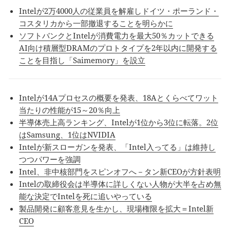
Intelが2万4000人の従業員を解雇しドイツ・ポーランド・
コスタリカから一部撤退することを明らかに
ソフトバンクとIntelが消費電力を最大50％カットできる
AI向け積層型DRAMのプロトタイプを2年以内に開発する
ことを目指し「Saimemory」を設立
Intelが14Aプロセスの概要を発表、18Aとくらべてワット
当たりの性能が15～20％向上
半導体売上高ランキング、Intelが1位から3位に転落。2位
はSamsung、1位はNVIDIA
Intelが新スローガンを発表、「Intel入ってる」は維持し
つつパワーを強調
Intel、非中核部門をスピンオフへ－タン新CEOが方針表明
Intelの取締役会は半導体に詳しくない人物が大半を占め無
能な決定でIntelを死に追いやっている
製品開発に顧客意見を生かし、現場権限を拡大＝Intel新
CEO