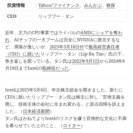
投資情報
Yahoo!ファイナンス
、
みんかぶ
、
株探
CEO
リップブー・タン
近年、主力のCPU事業ではライバルの
AMDにシェアを奪わ
れ
、AIチップの一大ブームは完全にNVIDIAに敗北するな
ど、凋落が激しいが、
2025年3月18日付
で
最高経営責任者
（CEO）に就いた
リップブー・タン（Lip-Bu Tan）氏の下、
巻き返しを図っている。タン氏は
2022年9月1日
から2024年8
月19日までIntelの
取締役だった
。
Intelは2025年5月6日、年次株主総会を開きました。新たに
CEOに就いたリップブー・タン氏は株主に対し「官僚主義を
廃し、技術主体の会社に生まれ変わる」と原点回帰を訴えま
した。（
日本経済新聞
）
タン氏はかねてよりIntelのリスクを嫌う官僚的な文化に不満
を募らせていたとのこと。（
ロイター
）