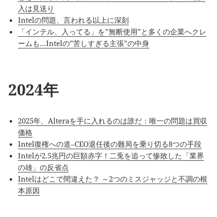
入は見送り
Intelの問題、言われる以上に深刻
「インテル、入ってる」を”無断使用”と多くの企業へクレ
ームも…Intelの”苦しすぎる主張”の中身
2024年
2025年、Alteraを手に入れるのは誰だ：唯一の問題は買収
価格
Intel復権への道–CEO退任後の難局を乗り切る8つの手段
Intelが2.5兆円の巨額赤字！二兎を追って惨敗した「業界
の雄」の反省点
Intelはどこで間違えた？ ～2つのミスジャッジと不調の根
本原因