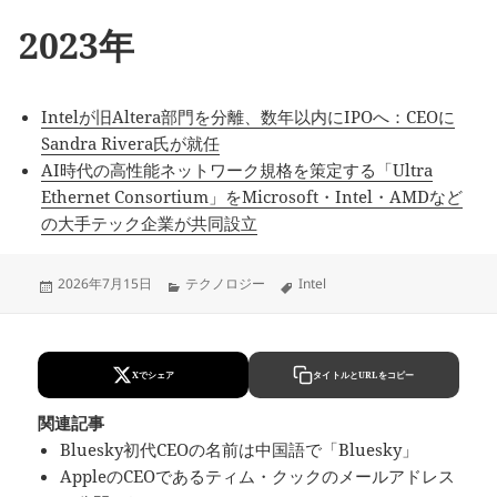
2023年
Intelが旧Altera部門を分離、数年以内にIPOへ：CEOに
Sandra Rivera氏が就任
AI時代の高性能ネットワーク規格を策定する「Ultra
Ethernet Consortium」をMicrosoft・Intel・AMDなど
の大手テック企業が共同設立
Updated
Categories
Tags
2026年7月15日
テクノロジー
Intel
on
Xでシェア
タイトルとURLをコピー
関連記事
Bluesky初代CEOの名前は中国語で「Bluesky」
AppleのCEOであるティム・クックのメールアドレス