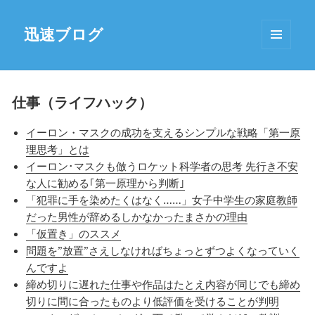
迅速ブログ
MENU
AND
WIDGETS
仕事（ライフハック）
イーロン・マスクの成功を支えるシンプルな戦略「第一原
理思考」とは
イーロン･マスクも倣うロケット科学者の思考 先行き不安
な人に勧める｢第一原理から判断｣
「犯罪に手を染めたくはなく……」女子中学生の家庭教師
だった男性が辞めるしかなかったまさかの理由
「仮置き」のススメ
問題を”放置”さえしなければちょっとずつよくなっていく
んですよ
締め切りに遅れた仕事や作品はたとえ内容が同じでも締め
切りに間に合ったものより低評価を受けることが判明