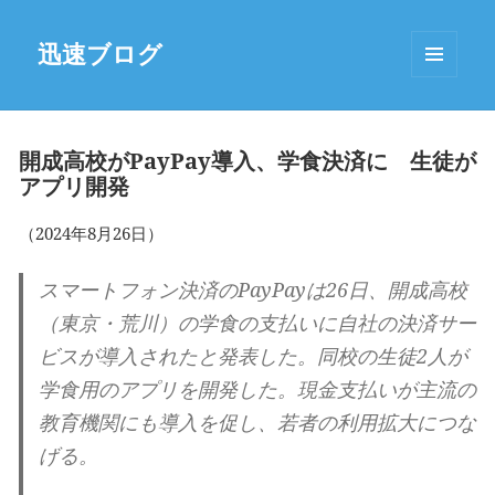
迅速ブログ
MENU
AND
WIDGETS
開成高校がPayPay導入、学食決済に 生徒が
アプリ開発
（2024年8月26日）
スマートフォン決済のPayPayは26日、開成高校
（東京・荒川）の学食の支払いに自社の決済サー
ビスが導入されたと発表した。同校の生徒2人が
学食用のアプリを開発した。現金支払いが主流の
教育機関にも導入を促し、若者の利用拡大につな
げる。