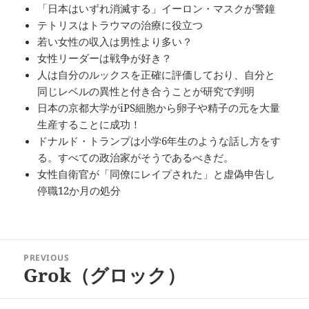
「日本はいずれ消滅する」イーロン・マスクが警鐘
テトリスはトラウマの治療に役立つ
若い女性の収入は男性より多い？
女性リーダーは戦争が好き？
人は自分のルックスを正確に評価しており、自分と
同じレベルの異性と付き合うことが研究で判明
日本の京都大学がiPS細胞から卵子や精子の元を大量
生産することに成功！
ドナルド・トランプは小学6年生のような話し方をす
る。すべての政治家がそうであるべきだ。
女性自衛官が「同僚にレイプされた」と虚偽申告し
停職12か月の処分
投
PREVIOUS
稿
Grok（グロック）
Previous
ナ
post:
ビ