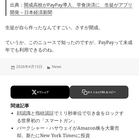
出典：
開成高校がPayPay導入、学食決済に 生徒がアプリ
開発 – 日本経済新聞
生徒が自ら作ったなんてすごい。さすが開成。
ていうか、このニュースで知ったのですが、PayPayって未成
年でも利用できるのね。
Updated
Categories
2026年4月15日
News
on
Xでシェア
タイトルとURLをコピー
関連記事
顔認識と指紋認証でミリ秒単位で引き金をロックす
る世界初の「スマートガン」
バークシャー・ハサウェイがAmazon株を大量売
却。新たにNew York Timesに投資