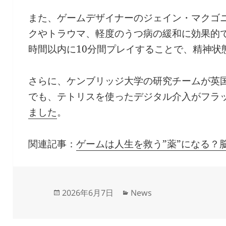
また、ゲームデザイナーのジェイン・マクゴ
クやトラウマ、軽度のうつ病の緩和に効果的で
時間以内に10分間プレイすることで、精神状
さらに、ケンブリッジ大学の研究チームが英
でも、テトリスを使ったデジタル介入がフラ
ました
。
関連記事：
ゲームは人生を救う”薬”になる？
Updated
Categories
2026年6月7日
News
on