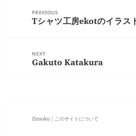
投
稿
PREVIOUS
Tシャツ工房ekotのイラ
ナ
Previous
ビ
post:
ゲ
ー
NEXT
シ
Gakuto Katakura
Next
ョ
post:
ン
Zinsoku｜
このサイトについて