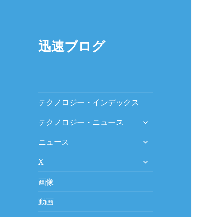
迅速ブログ
テクノロジー・インデックス
expand
テクノロジー・ニュース
child
expand
menu
ニュース
child
expand
menu
X
child
menu
画像
動画