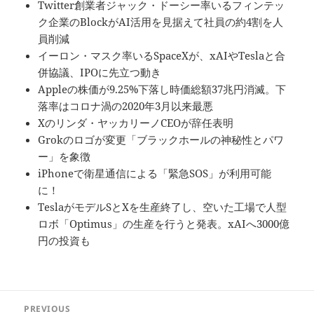
Twitter創業者ジャック・ドーシー率いるフィンテッ
ク企業のBlockがAI活用を見据えて社員の約4割を人
員削減
イーロン・マスク率いるSpaceXが、xAIやTeslaと合
併協議、IPOに先立つ動き
Appleの株価が9.25%下落し時価総額37兆円消滅。下
落率はコロナ渦の2020年3月以来最悪
Xのリンダ・ヤッカリーノCEOが辞任表明
Grokのロゴが変更「ブラックホールの神秘性とパワ
ー」を象徴
iPhoneで衛星通信による「緊急SOS」が利用可能
に！
TeslaがモデルSとXを生産終了し、空いた工場で人型
ロボ「Optimus」の生産を行うと発表。xAIへ3000億
円の投資も
投
PREVIOUS