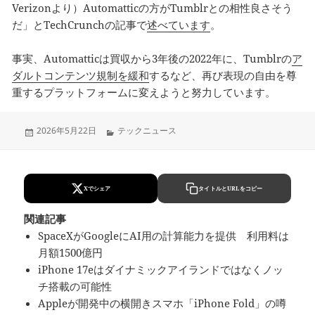
Verizonより）Automatticの方がTumblrとの相性良さそう
だ」とTechCrunchの記事で
述べています
。
事実、Automatticは買収から3年後の2022年に、Tumblrの
ア
ダルトコンテンツ規制を緩和
するなど、再び表現の自由を尊
重するプラットフォームに変えようと努力しています。
Updated
Categories
2026年5月22日
テックニュース
on
Xでシェア
タイトルとURLをコピー
関連記事
SpaceXがGoogleにAI用の計算能力を提供 利用料は
月額1500億円
iPhone 17eはダイナミックアイランドではなくノッ
チ搭載の可能性
Appleが開発中の横開きスマホ「iPhone Fold」の噂