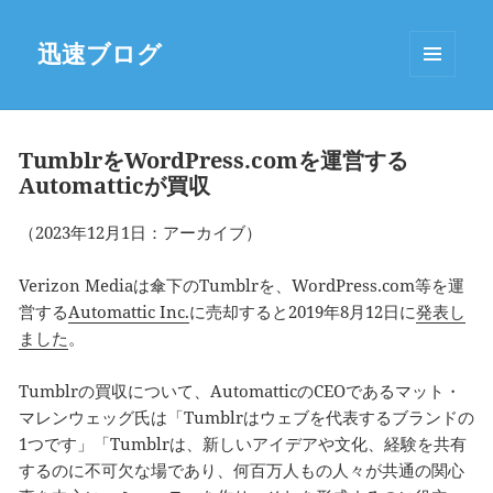
迅速ブログ
MENU
AND
WIDGETS
TumblrをWordPress.comを運営する
Automatticが買収
（2023年12月1日：アーカイブ）
Verizon Mediaは傘下のTumblrを、WordPress.com等を運
営する
Automattic Inc.
に売却すると2019年8月12日に
発表し
ました
。
Tumblrの買収について、AutomatticのCEOであるマット・
マレンウェッグ氏は「Tumblrはウェブを代表するブランドの
1つです」「Tumblrは、新しいアイデアや文化、経験を共有
するのに不可欠な場であり、何百万人もの人々が共通の関心