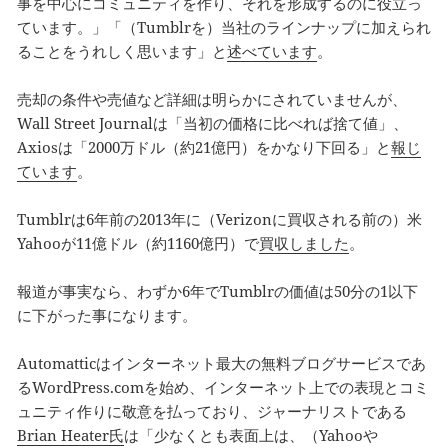
事を中心にコミュニティを作り、それを形成するのに役立っ
ています。」「（Tumblrを）当社のラインナップに加えられ
ることをうれしく思います」と
述べています
。
売却の条件や売値など詳細は明らかにされていませんが、
Wall Street Journalは「当初の価格に比べれば捨て値」、
Axiosは「2000万ドル（約21億円）をかなり下回る」と
報じ
ています
。
Tumblrは6年前の2013年に（Verizonに買収される前の）米
Yahooが11億ドル（約1160億円）で
買収しました
。
報道が事実なら、わずか6年でTumblrの価値は50分の1以下
に下がった事になります。
Automatticはインターネット最大の無料ブログサービスであ
るWordPress.comを始め、インターネット上での表現とコミ
ュニティ作りに敬意を払っており、ジャーナリストである
Brian Heater氏
は「少なくとも表面上は、（Yahooや