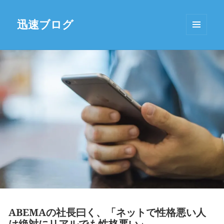
迅速ブログ
MENU
AND
WIDGETS
ABEMAの社長曰く、「ネットで性格悪い人
は絶対にリアルでも性格悪い」