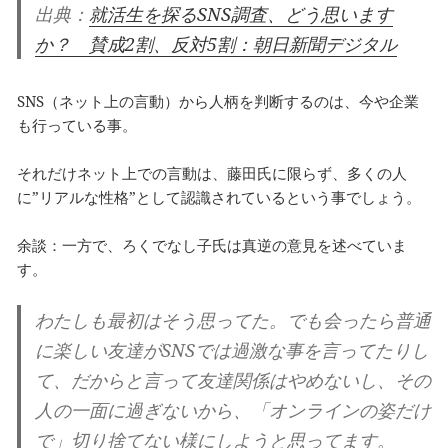
出典：
就活生を探るSNS調査、どう思います
か？ 賛成2割、反対5割：朝日新聞デジタル
SNS（ネット上の言動）から人柄を判断するのは、今や企業
も行っている事。
それだけネット上での言動は、藤田氏に限らず、多くの人
に”リアルな性格”として認識されているという事でしょう。
余談：一方で、ろくでなし子氏は真逆の意見を述べていま
す。
わたしも最初はそう思ってた。でも会ったら普通
に楽しい友達がSNSでは過激な事を言ってたりし
て、だからと言って友達関係はやめないし、その
人の一面に過ぎないから、「オンラインの姿だけ
で」切り捨てない様にしようと思ってます。