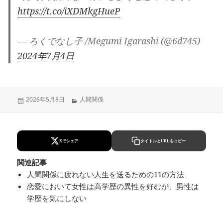
https://t.co/iXDMkgHueP
— ろくでなし子 /Megumi Igarashi (@6d745)
2024年7月4日
Updated
Categories
2026年5月8日
人間関係
on
Xでシェア
タイトルとURLをコピー
関連記事
人間関係に疲れない人生を送るための11の方法
恋愛において女性は高学歴の異性を好むが、男性は
学歴を気にしない