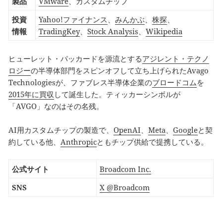
製品
VMware
、カスタムチップ
投資
Yahoo!ファイナンス
、
みんかぶ
、
株探
、
情報
TradingKey
、
Stock Analysis
、
Wikipedia
ヒューレット・パッカードを源流とする
アジレント・テクノ
ロジー
の半導体部門をスピンオフして立ち上げられたAvago
Technologiesが、ファブレス半導体企業の
ブロードコム
を
2015年に買収
して誕生した。ティッカーシンボルが
「AVGO」なのはその名残。
AI用カスタムチップの製造で、
OpenAI
、
Meta
、
Google
と契
約している他、
Anthropic
ともチップ供給で提携している。
公式サイト
Broadcom Inc.
SNS
X @Broadcom