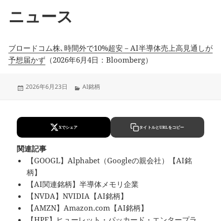
ニュース
ブロードコム株､時間外で10%超安－AI半導体売上高見通しが
予想届かず
（2026年6月4日：Bloomberg）
Updated
Categories
2026年6月23日
AI銘柄
on
Xでシェア
タイトルとURLをコピー
関連記事
【GOOGL】Alphabet（Googleの親会社）【AI銘
柄】
【AI関連銘柄】半導体メモリ企業
【NVDA】NVIDIA【AI銘柄】
【AMZN】Amazon.com【AI銘柄】
【HPE】ヒューレット・パッカード・エンタープラ