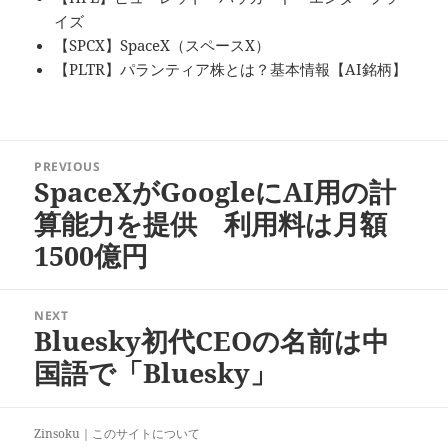
イズ
【SPCX】SpaceX（スペースX）
【PLTR】パランティア株とは？基本情報【AI銘柄】
投
PREVIOUS
稿
SpaceXがGoogleにAI用の計
Previous
ナ
post:
算能力を提供 利用料は月額
ビ
1500億円
ゲ
ー
シ
NEXT
ョ
Bluesky初代CEOの名前は中
Next
ン
post:
国語で「Bluesky」
Zinsoku｜
このサイトについて