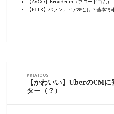
【AVGO】Broadcom（ブロードコム）
【PLTR】パランティア株とは？基本情
投
稿
PREVIOUS
【かわいい】UberのCM
ナ
Previous
ター（？）
ビ
post:
ゲ
ー
シ