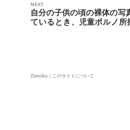
NEXT
ョ
自分の子供の頃の裸体の写
Next
ン
ているとき、児童ポルノ所
post:
Zinsoku｜
このサイトについて