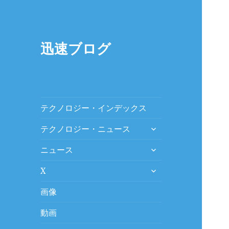
迅速ブログ
テクノロジー・インデックス
expand
テクノロジー・ニュース
child
expand
menu
ニュース
child
expand
menu
X
child
menu
画像
動画