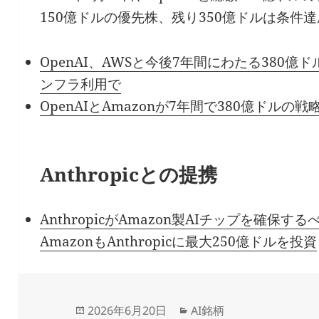
150億ドルの優先株、残り350億ドルは条件
OpenAI、AWSと今後7年間にわたる380億
ンフラ利用で
OpenAIとAmazonが7年間で380億ドル
Anthropicとの提携
AnthropicがAmazon製AIチップを確保
AmazonもAnthropicに最大250億ドルを投資
Updated
Categories
2026年6月20日
AI銘柄