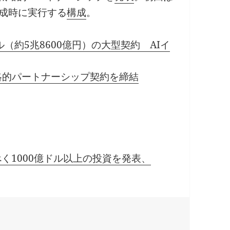
達成時に実行する
構成
。
ドル（約5兆8600億円）の大型契約 AIイ
の戦略的パートナーシップ契約を締結
するべく1000億ドル以上の投資を発表、