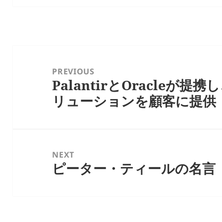
投
稿
PREVIOUS
PalantirとOracleが
ナ
Previous
リューションを顧客に提供
ビ
post:
ゲ
ー
シ
NEXT
ョ
ピーター・ティールの名言
Next
ン
post: