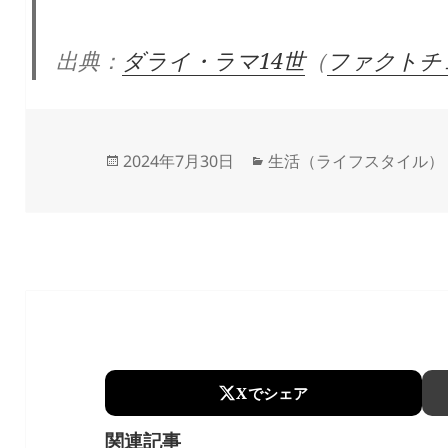
出典：
ダライ・ラマ14世
（
ファクトチ
Updated
Categories
2024年7月30日
生活（ライフスタイル）
on
Xでシェア
関連記事