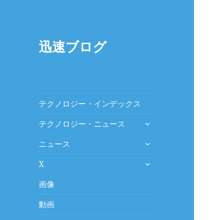
迅速ブログ
テクノロジー・インデックス
expand
テクノロジー・ニュース
child
expand
menu
ニュース
child
expand
menu
X
child
menu
画像
動画