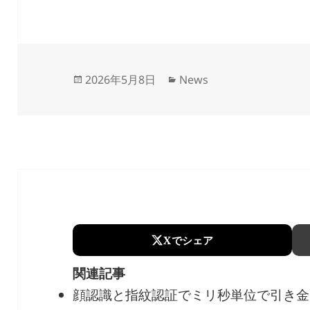
Updated
Categories
2026年5月8日
News
on
Xでシェア
関連記事
顔認識と指紋認証でミリ秒単位で引き金