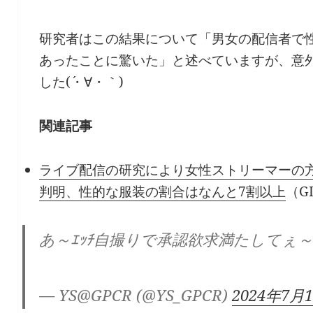
研究者はこの結果について「男女の配信者で
あったことに驚いた」と述べていますが、意
した(´・∀・｀)
関連記事
ライブ配信の研究により女性ストリーマーの
判明、性的な服装の割合はなんと7割以上
（GI
あ～ｴｯﾁ自撮りで承認欲求満たしてぇ
— YS@GPCR (@YS_GPCR)
2024年7月