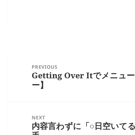
投
稿
PREVIOUS
Getting Over Itでメ
ナ
Previous
ー】
ビ
post:
ゲ
ー
シ
NEXT
ョ
内容言わずに「○日空いて
Next
ン
post: