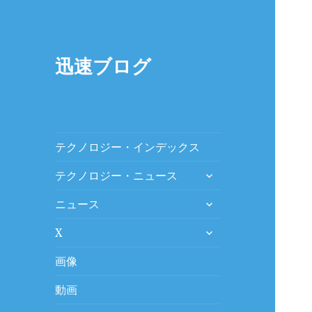
迅速ブログ
テクノロジー・インデックス
expand
テクノロジー・ニュース
child
expand
menu
ニュース
child
expand
menu
X
child
menu
画像
動画