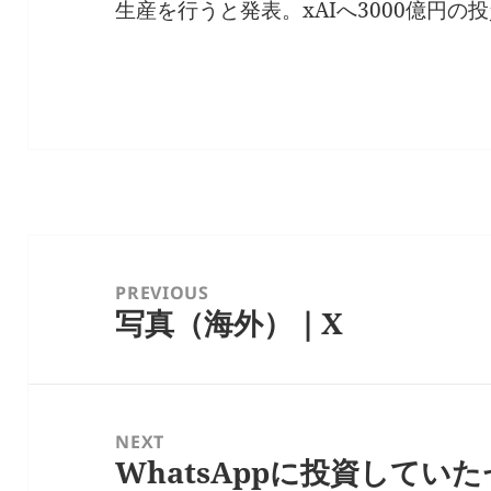
生産を行うと発表。xAIへ3000億円の
投
稿
PREVIOUS
写真（海外）｜X
ナ
Previous
ビ
post:
ゲ
ー
NEXT
シ
WhatsAppに投資していた
Next
ョ