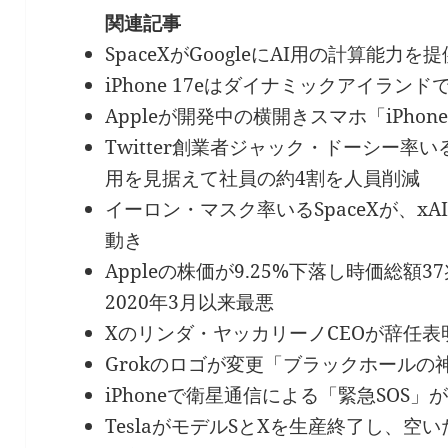
関連記事
SpaceXがGoogleにAI用の計算能力
iPhone 17eはダイナミックアイラ
Appleが開発中の横開きスマホ「iPhone
Twitter創業者ジャック・ドーシー率い
用を見据えて社員の約4割を人員削減
イーロン・マスク率いるSpaceXが、xAI
動き
Appleの株価が9.25%下落し時価総
2020年3月以来最悪
Xのリンダ・ヤッカリーノCEOが辞任表
Grokのロゴが変更「ブラックホールの
iPhoneで衛星通信による「緊急SOS
TeslaがモデルSとXを生産終了し、空い