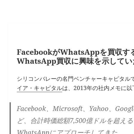
FacebookがWhatsAppを買
WhatsApp買収に興味を示して
シリコンバレーの名門ベンチャーキャピタルで、
イア・キャピタル
は、2013年の社内メモに
Facebook、Microsoft、Yahoo、Goog
ど、合計時価総額7,500億ドルを超え
WhatsAppにアプローチしてきた。