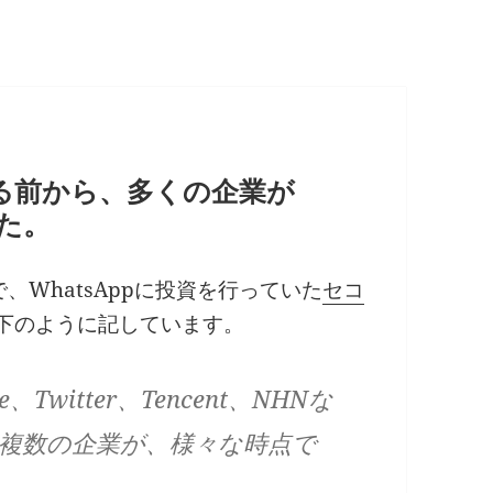
収する前から、多くの企業が
いた。
WhatsAppに投資を行っていた
セコ
以下のように記しています。
le、Twitter、Tencent、NHNな
る複数の企業が、様々な時点で