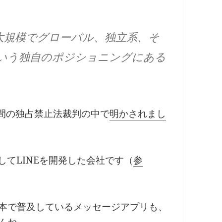
が大規模でグローバル、独立系、そ
いう独自のポジショニングにある
）間の独占禁止法裁判の中で
明かされまし
してLINEを開発した会社です（
参
、日本で普及しているメッセージアプリも、