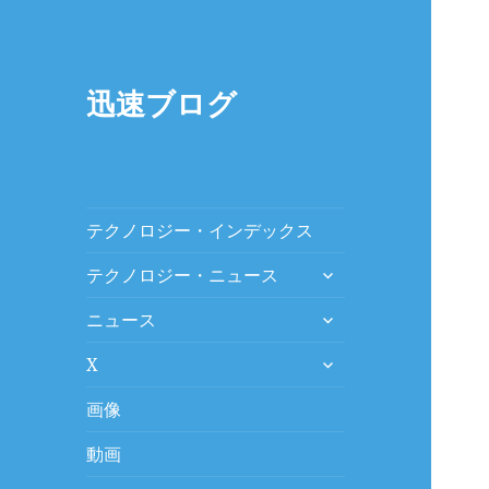
迅速ブログ
テクノロジー・インデックス
expand
テクノロジー・ニュース
child
expand
menu
ニュース
child
expand
menu
X
child
menu
画像
動画