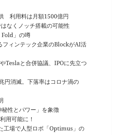
を提供 利用料は月額1500億円
ンドではなくノッチ搭載の可能性
 Fold」の噂
るフィンテック企業のBlockがAI活
やTeslaと合併協議、IPOに先立つ
額37兆円消滅。下落率はコロナ渦の
明
神秘性とパワー」を象徴
」が利用可能に！
た工場で人型ロボ「Optimus」の