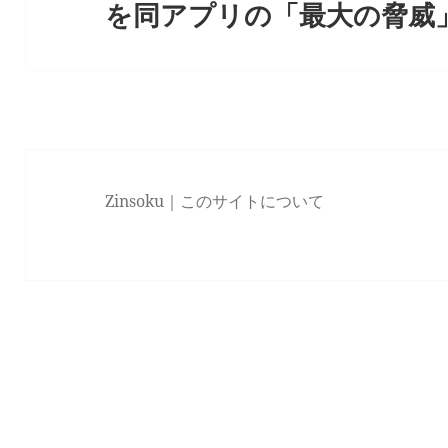
を同アプリの「最大の脅威
post:
ン
Zinsoku｜
このサイトについて