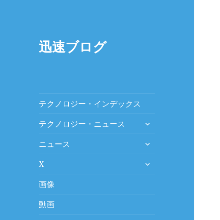
迅速ブログ
テクノロジー・インデックス
expand
テクノロジー・ニュース
child
expand
menu
ニュース
child
expand
menu
X
child
menu
画像
動画