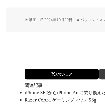
Format
Updated
Categories
動画
2024年10月29日
パソコン・ス
on
Xでシェア
関連記事
iPhone SE2からiPhone Airに乗り換
Razer Cobra ゲーミングマウス 58g