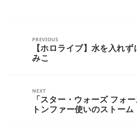
投
稿
PREVIOUS
【ホロライブ】水を入れず
ナ
Previous
みこ
ビ
post:
ゲ
ー
シ
NEXT
ョ
「スター・ウォーズ フォ
Next
ン
トンファー使いのストーム
post: