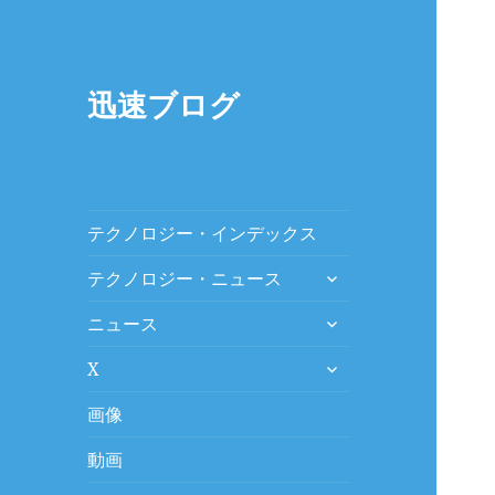
迅速ブログ
テクノロジー・インデックス
expand
テクノロジー・ニュース
child
expand
menu
ニュース
child
expand
menu
X
child
menu
画像
動画