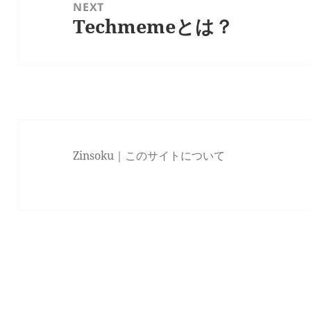
NEXT
シ
Techmemeとは？
Next
ョ
post:
ン
Zinsoku｜
このサイトについて