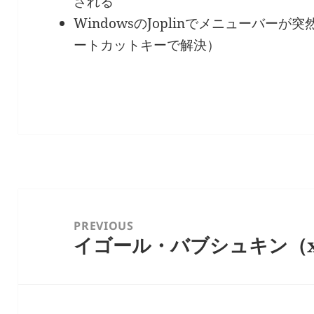
される
WindowsのJoplinでメニューバー
ートカットキーで解決）
投
稿
PREVIOUS
イゴール・バブシュキン（x
ナ
Previous
ビ
post:
ゲ
ー