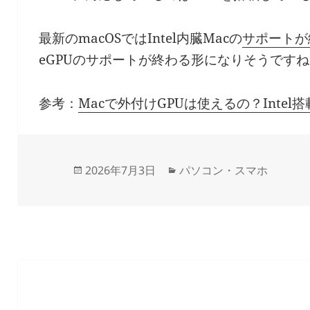
最新のmacOSではIntel内臓Macの
サポートが
eGPUのサポートが終わる形になりそうですね
参考：
Macで外付けGPUは使えるの？Inte
Updated
Categories
2026年7月3日
パソコン・スマホ
on