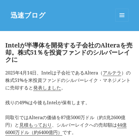
迅速ブログ
MENU
AND
WIDGETS
Intelが半導体を開発する子会社のAlteraを売
却。株式51％を投資ファンドのシルバーレイ
クに
2025年4月14日、Intelは子会社であるAltera（
アルテラ
）の
株式51%を米投資ファンドのシルバーレイク・マネジメント
に売却すると
発表しました
。
残りの49%は今後もIntelが保有します。
同取引ではAlteraの価値を87億5000万ドル（約1兆2600億
円）と
見積もっており
、シルバーレイクへの売却額は
44億
6000万ドル（約6400億円）
です。