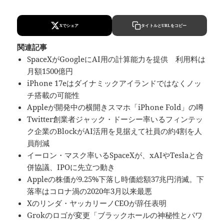
Xでシェア
タイトルとURLをコピー
関連記事
SpaceXがGoogleにAI用の計算能力を提供 利用料は
月額1500億円
iPhone 17eはダイナミックアイランドではなくノッ
チ搭載の可能性
Appleが開発中の横開きスマホ「iPhone Fold」の噂
Twitter創業者ジャック・ドーシー率いるフィンテッ
ク企業のBlockがAI活用を見据えて社員の約4割を人
員削減
イーロン・マスク率いるSpaceXが、xAIやTeslaと合
併協議、IPOに先立つ動き
Appleの株価が9.25%下落し時価総額37兆円消滅。下
落率はコロナ渦の2020年3月以来最悪
Xのリンダ・ヤッカリーノCEOが辞任表明
Grokのロゴが変更「ブラックホールの神秘性とパワ