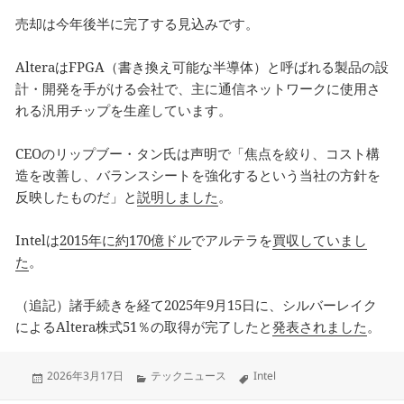
売却は今年後半に完了する見込みです。
AlteraはFPGA（書き換え可能な半導体）と呼ばれる製品の設
計・開発を手がける会社で、主に通信ネットワークに使用さ
れる汎用チップを生産しています。
CEOのリップブー・タン氏は声明で「焦点を絞り、コスト構
造を改善し、バランスシートを強化するという当社の方針を
反映したものだ」と
説明しました
。
Intelは
2015年に約170億ドル
でアルテラを
買収していまし
た
。
（追記）諸手続きを経て2025年9月15日に、シルバーレイク
によるAltera株式51％の取得が完了したと
発表されました
。
Updated
Categories
Tags
2026年3月17日
テックニュース
Intel
on