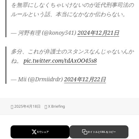
を無罪にしなくちゃいけないのが近代刑事司法の
ルールという話、本当になかなか伝わらない。
— 河野有理 (@konoy541)
2024年12月21日
多分、これが弁護士のスタンスなんじゃないんか
ね。
pic.twitter.com/tdAxOO45s8
— Mii (@Drmiidrdr)
2024年12月22日
Updated
Categories
2025年4月18日
X Briefing
on
Xでシェア
タイトルとURLをコピー