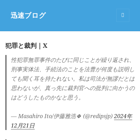
迅速ブログ
MENU
AND
WIDGETS
犯罪と裁判｜X
性犯罪無罪事件のたびに同じことが繰り返され、
刑事実体法、手続法のことを法曹が何度も説明し
ても聞く耳を持たれない。私は司法が無謬だとは
思わないが、真っ先に裁判官への批判に向かうの
はどうしたものかなと思う。
— Masahiro Ito/伊藤雅浩🍀 (@redipsjp)
2024年
12月21日