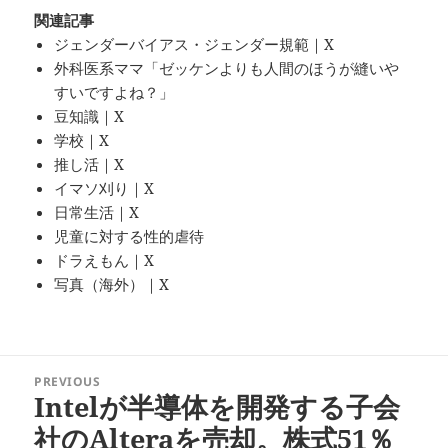
関連記事
ジェンダーバイアス・ジェンダー規範｜X
外科医系ママ「ゼッケンよりも人間のほうが縫いや
すいですよね？」
豆知識｜X
学校｜X
推し活｜X
イマソ刈り｜X
日常生活｜X
児童に対する性的虐待
ドラえもん｜X
写真（海外）｜X
投
PREVIOUS
稿
Intelが半導体を開発する子会
Previous
ナ
post:
社のAlteraを売却。株式51％
ビ