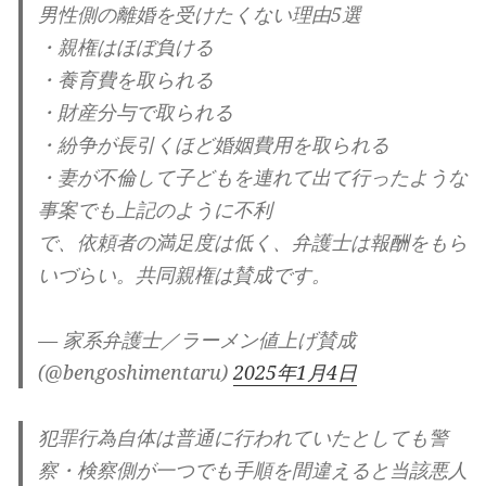
男性側の離婚を受けたくない理由5選
・親権はほぼ負ける
・養育費を取られる
・財産分与で取られる
・紛争が長引くほど婚姻費用を取られる
・妻が不倫して子どもを連れて出て行ったような
事案でも上記のように不利
で、依頼者の満足度は低く、弁護士は報酬をもら
いづらい。共同親権は賛成です。
— 家系弁護士／ラーメン値上げ賛成
(@bengoshimentaru)
2025年1月4日
犯罪行為自体は普通に行われていたとしても警
察・検察側が一つでも手順を間違えると当該悪人