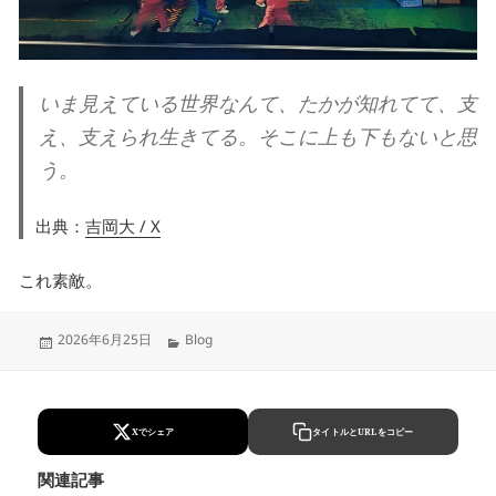
いま見えている世界なんて、たかが知れてて、支
え、支えられ生きてる。そこに上も下もないと思
う。
出典：
吉岡大 / X
これ素敵。
Updated
Categories
2026年6月25日
Blog
on
Xでシェア
タイトルとURLをコピー
関連記事