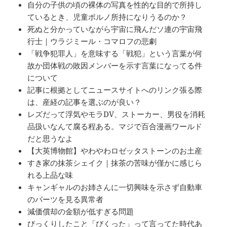
自分の子供の頃の裸体の写真を性的な目的で所持し
ているとき、児童ポルノ所持になりうるのか？
死ぬと分かっていながら宇宙に飛んだソ連の宇宙飛
行士｜ウラジミール・コマロフの悲劇
「戦争犯罪人」を意味する「戦犯」という言葉が何
故か団体戦の敗因メンバーを示す言葉になってる件
について
記事に根拠としてニュースサイトへのリンク張る際
は、産経の記事を選ぶのが良い？
レズだって浮気やモラDV、ストーカー、男役を消耗
品扱いなんて腐る程ある。マジで百合漫画ワールド
だと思うなよ
【大英博物館】やわやわロゼッタストーンのお土産
すき家の抹茶シェイク｜抹茶の苦味が僅かに感じら
れる上品な味
キャンギャルのお姉さんに一切興味を示さず自動車
のパーツを見る異常者
減価償却の金額が低すぎる問題
びっくりしたこと「びくった」って言ってた時代あ