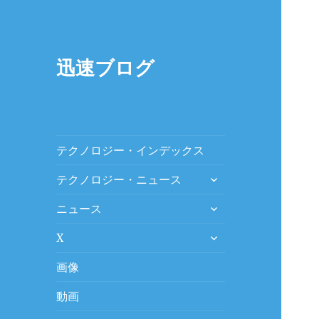
迅速ブログ
テクノロジー・インデックス
expand
テクノロジー・ニュース
child
expand
menu
ニュース
child
expand
menu
X
child
menu
画像
動画