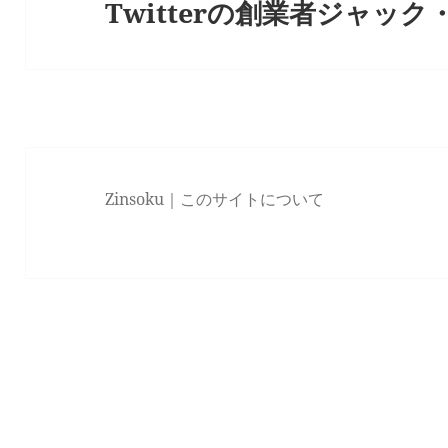
Twitterの創業者ジャッ
Next
ン
post:
Zinsoku｜
このサイトについて