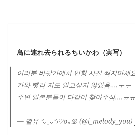
鳥に連れ去られるちいかわ（実写）
여러분 바닷가에서 인형 사진 찍지마세요
카와 뺏김 저도 알고싶지 않았음….ㅜㅜ
주변 일본분들이 다같이 찾아주심….ㅠ
— 멜유 ᐡᴗ ̫ ᴗᐡ₎♡o｡🎀 (@i_melody_you)