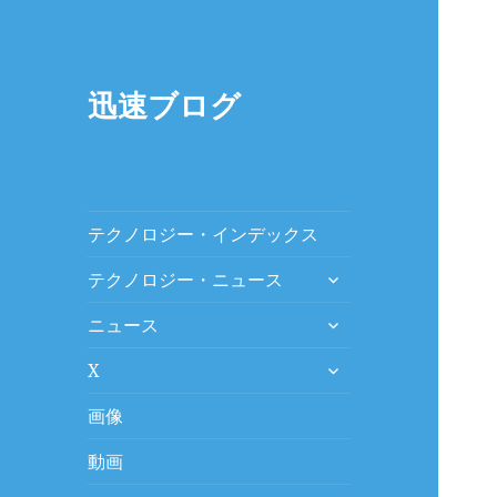
迅速ブログ
テクノロジー・インデックス
expand
テクノロジー・ニュース
child
expand
menu
ニュース
child
expand
menu
X
child
menu
画像
動画