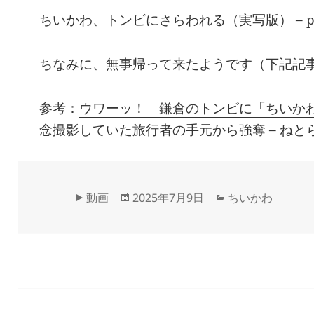
ちいかわ、トンビにさらわれる（実写版） – pos
ちなみに、無事帰って来たようです（下記記
参考：
ウワーッ！ 鎌倉のトンビに「ちいか
念撮影していた旅行者の手元から強奪 – ねと
Format
Updated
Categories
動画
2025年7月9日
ちいかわ
on