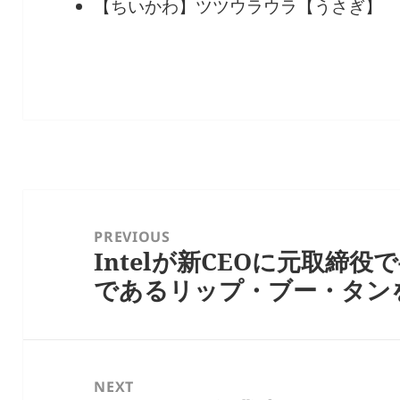
【ちいかわ】ツツウラウラ【うさぎ】
投
稿
PREVIOUS
Intelが新CEOに元取締
ナ
Previous
であるリップ・ブー・タン
ビ
post:
ゲ
ー
シ
NEXT
ョ