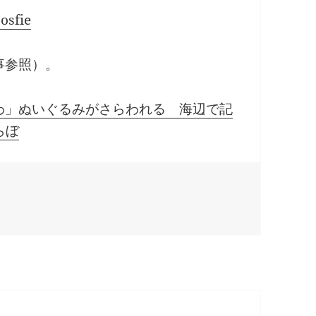
fie
事参照）。
わ」ぬいぐるみがさらわれる 海辺で記
らぼ