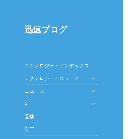
迅速ブログ
テクノロジー・インデックス
expand
テクノロジー・ニュース
child
expand
menu
ニュース
child
expand
menu
X
child
menu
画像
動画